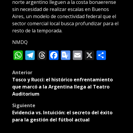
norte argentino lleguen a la costa bonaerense
sin necesidad de realizar escalas en Buenos
Aires, un modelo de conectividad federal que el
sector comercial local busca profundizar para el
resto de la temporada.
NMDQ
WhatsApp
Telegram
Threads
Facebook
Google
Email
X
Compa
Translate
Post
Anterior
Tosco y Rucci: el histórico enfrentamiento
navigation
que marcó a la Argentina llega al Teatro
Auditorium
Siguiente
Evidencia vs. Intuición: el secreto del éxito
para la gestión del fútbol actual