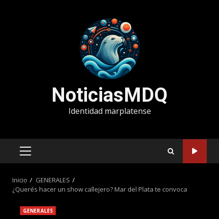
Saltar
al
contenido
NoticiasMDQ
Identidad marplatense
MENÚ
PRINCIPAL
Inicio
GENERALES
¿Querés hacer un show callejero? Mar del Plata te convoca
GENERALES