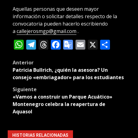
Aquellas personas que deseen mayor
información o solicitar detalles respecto de la
convocatoria pueden hacerlo escribiendo
a
callejerosmgp@gmail.com
.
WhatsApp
Telegram
Threads
Facebook
Google
Email
X
Compa
Translate
Post
Anterior
Patricia Bullrich, ¿quién la asesora? Un
navigation
consejo «embriagador» para los estudiantes
Siguiente
«Vamos a construir un Parque Acuático»
Montenegro celebra la reapertura de
Aquasol
HISTORIAS RELACIONADAS