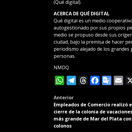
(Qué digital).
ACERCA DE QUÉ DIGITAL
Qué digital es un medio cooperativo
autogestionado por sus propios per
medio se propuso desde sus orígene
ciudad, bajo la premisa de hacer p
periodismo alejado de los grandes 
personas.
NMDQ
WhatsApp
Telegram
Threads
Facebo
Goog
E
Tran
Post
Anterior
Empleados de Comercio realizó e
navigation
cierre de la colonia de vacacione
más grande de Mar del Plata con
colonos