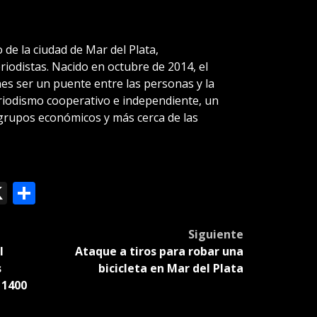
 de la ciudad de Mar del Plata,
iodistas. Nacido en octubre de 2014, el
s ser un puente entre las personas y la
eriodismo cooperativo e independiente, un
grupos económicos y más cerca de las
ok
le
mail
X
Compartir
slate
Siguiente
l
Ataque a tiros para robar una
s
bicicleta en Mar del Plata
 1400