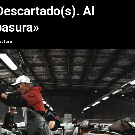
escartado(s). Al
basura»
lectura