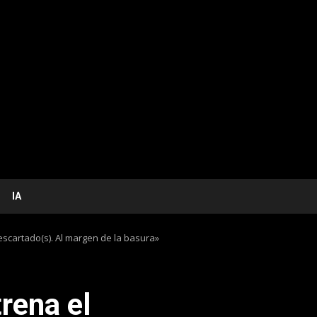
IA
escartado(s). Al margen de la basura»
trena el