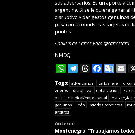
sus adversarios. Es un aporte a co
argentina. Si se le quiere ganar al 
disruptivo y dar gestos genuinos d
pasaron 4 rounds. Las tarjetas de l
puntos.
Análisis de Carlos Fara
@carlosfara
NMDQ
WhatsApp
Telegram
Threads
Facebo
Goog
E
Tran
Tags:
adversarios
carlos fara
circun
villeros
disruptivo
dolarización
Econo
político/sindical/empresarial
estrategia po
genuinos
león
miedos concretos
rou
árbitros
Post
Anterior
Montenegro: “Trabajamos todos 