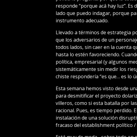
responde “porque acá hay luz”. Es d
lado que puedo indagar, porque par
instrumento adecuado.
Llevado a términos de estrategia po
que los adversarios de un personaje
todos lados, sin caer en la cuenta q
hasta lo estén favoreciendo. Cuand
política, empresarial (y algunos me
sistemáticamente sin medir los ries
chiste respondería “es que… es lo ú
Esta semana hemos visto desde un
para desmitificar el proyecto dolari
villeros, como si esta batalla por l
racional. Pues, es tiempo perdido. E
instalación de una solución disrupt
fracaso del establishment político / 
Está muy de moda –sobre todo en el