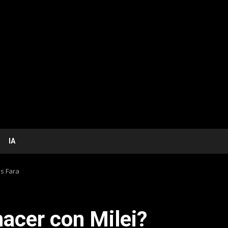
IA
os Fara
hacer con Milei?