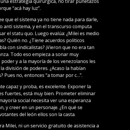
o una estrategia quirúrgica, no tirar puñetazos
orque “acá hay luz”.
e que el sistema ya no tiene nada para darle,
go anti sistema, y en el transcurso computa
ar el statu quo. Luego evalúa: ¿Milei es medio
as? Quién no. ¿Tiene acuerdos políticos
la con sindicalistas? ¡Vieron que no era tan
ranza. Todo eso empieza a sonar muy
 poder y a la mayoría de los venezolanos les
a división de poderes. ¿Acaso la habían
s? Pues no, entonces “a tomar por c…”.
te capaz y proba, es excelente. Exponer la
s fuertes, está muy bien. Prometer eliminar
 mayoría social necesita ver una esperanza
an, y creer en un personaje. ¿En qué se
otantes del león ellos son la casta.
 Milei, ni un servicio gratuito de asistencia a