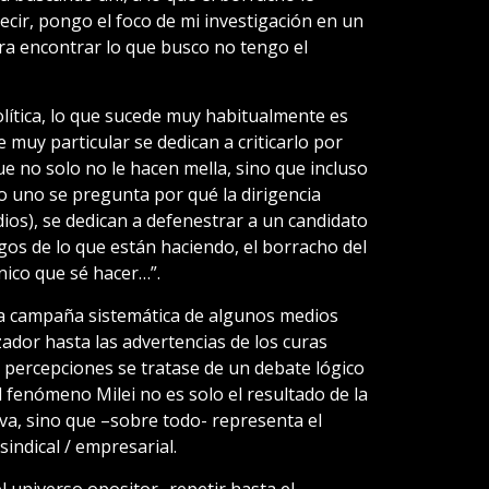
ecir, pongo el foco de mi investigación en un
a encontrar lo que busco no tengo el
lítica, lo que sucede muy habitualmente es
 muy particular se dedican a criticarlo por
ue no solo no le hacen mella, sino que incluso
o uno se pregunta por qué la dirigencia
dios), se dedican a defenestrar a un candidato
gos de lo que están haciendo, el borracho del
nico que sé hacer…”.
a campaña sistemática de algunos medios
zador hasta las advertencias de los curas
as percepciones se tratase de un debate lógico
l fenómeno Milei no es solo el resultado de la
iva, sino que –sobre todo- representa el
sindical / empresarial.
 universo opositor- repetir hasta el