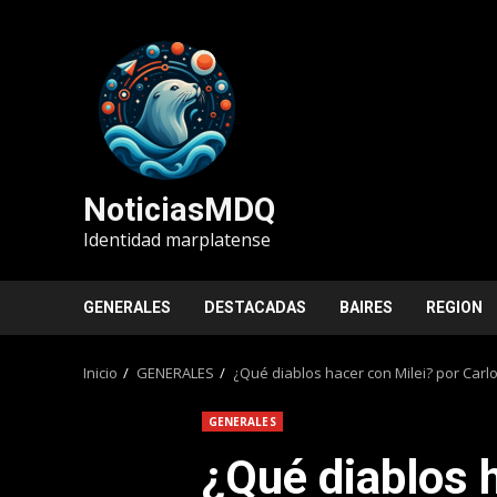
Saltar
al
contenido
NoticiasMDQ
Identidad marplatense
GENERALES
DESTACADAS
BAIRES
REGION
Inicio
GENERALES
¿Qué diablos hacer con Milei? por Carl
GENERALES
¿Qué diablos 