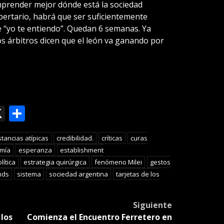
mprender mejor dónde está la sociedad
libertario, habrá que ser suficientemente
e “yo te entiendo”. Quedan 6 semanas. Ya
os árbitros dicen que el león va ganando por
ok
le
mail
X
Compartir
slate
stancias atípicas
credibilidad.
críticas
curas
mía
esperanza
establishment
lítica
estrategia quirúrgica
fenómeno Milei
gestos
nds
sistema
sociedad argentina
tarjetas de los
Siguiente
los
Comienza el Encuentro Ferretero en