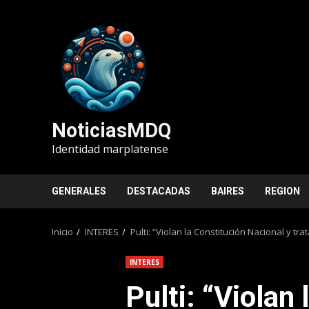
Saltar
al
contenido
NoticiasMDQ
Identidad marplatense
GENERALES
DESTACADAS
BAIRES
REGION
Inicio
INTERES
Pulti: “Violan la Constitución Nacional y 
INTERES
Pulti: “Violan