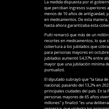
La medida dispuesta por el gobierno
que perciban ingresos superiores 
menos de 10 años de antigüedad, ya
en medicamentos. De esta manera,
hasta ahora garantizaba esta cober
Pulti remarcó que más de un millón 
recortes en medicamentos, lo que si
cobertura a los jubilados que cobr
para personas mayores en octubre fu
jubilados aumentó 54,37% entre abri
mayor que una jubilación mínima de
puntualizó.
El diputado subrayó que “la tasa de 
nacional, pasando del 13,2% en 2023
principales ciudades del país. En la
personas mayores de 65 años viven 
millones” y finalizó “es una delibera
regresiva, que violenta los principi