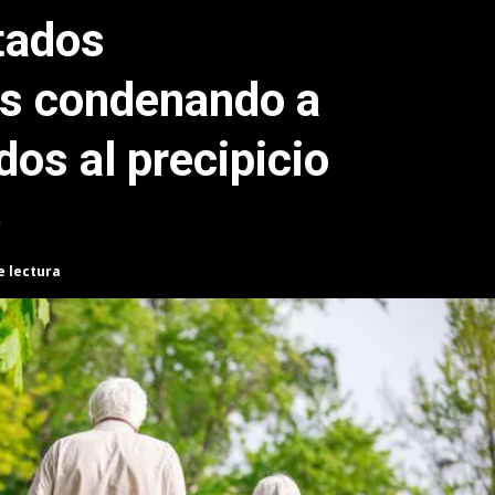
tados
es condenando a
os al precipicio
»
e lectura