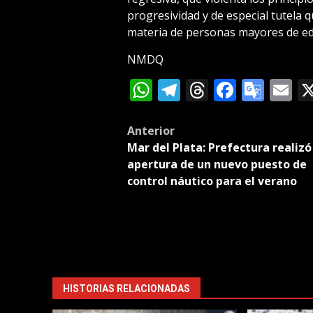
progresividad y de especial tutela qu
materia de personas mayores de eda
NMDQ
WhatsApp
Telegram
Threads
Facebo
Goog
E
Tran
Post
Anterior
Mar del Plata: Prefectura realizó
navigation
apertura de un nuevo puesto de
control náutico para el verano
HISTORIAS RELACIONADAS