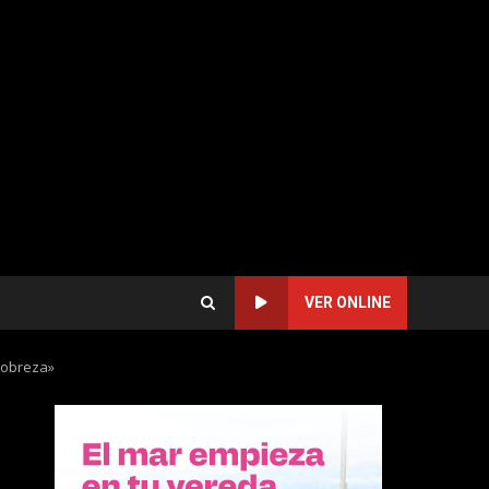
VER ONLINE
 pobreza»