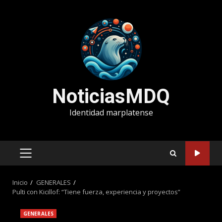
Saltar
al
contenido
NoticiasMDQ
Identidad marplatense
MENÚ
PRINCIPAL
Inicio
GENERALES
Pulti con Kicillof: “Tiene fuerza, experiencia y proyectos”
GENERALES