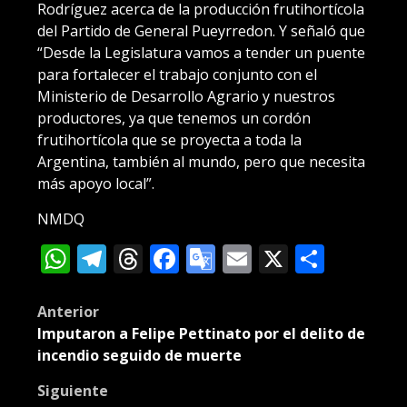
Rodríguez acerca de la producción frutihortícola
del Partido de General Pueyrredon. Y señaló que
“Desde la Legislatura vamos a tender un puente
para fortalecer el trabajo conjunto con el
Ministerio de Desarrollo Agrario y nuestros
productores, ya que tenemos un cordón
frutihortícola que se proyecta a toda la
Argentina, también al mundo, pero que necesita
más apoyo local”.
NMDQ
WhatsApp
Telegram
Threads
Facebook
Google
Email
X
Compa
Translate
Post
Anterior
Imputaron a Felipe Pettinato por el delito de
navigation
incendio seguido de muerte
Siguiente