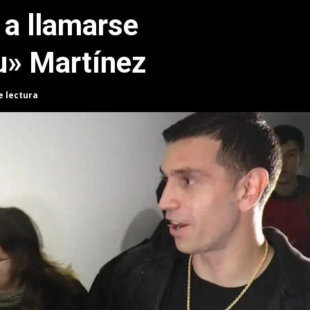
 a llamarse
u» Martínez
e lectura