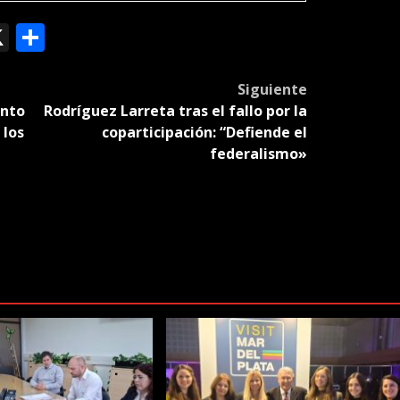
ok
le
mail
X
Compartir
slate
Siguiente
ento
Rodríguez Larreta tras el fallo por la
 los
coparticipación: “Defiende el
federalismo»