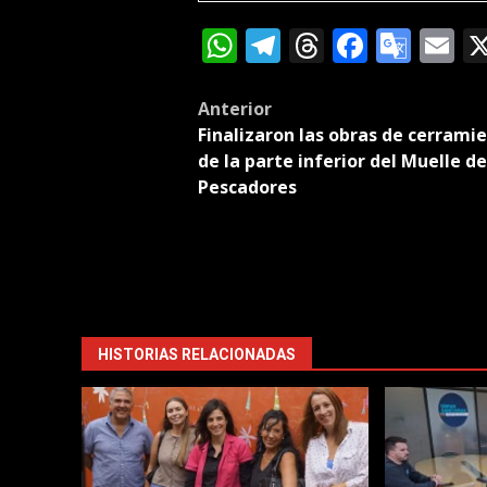
WhatsApp
Telegram
Threads
Facebo
Goog
E
Tran
Post
Anterior
Finalizaron las obras de cerrami
navigation
de la parte inferior del Muelle de
Pescadores
HISTORIAS RELACIONADAS