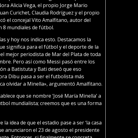
Nora Alicia Vega, el propio Jorge Mario
uan Curichet, Claudia Rodríguez y el propio
icó el concejal Vito Amalfitano, autor del
n 8 mundiales de fútbol.
días y hoy nos indica esto. Destacamos la
ue significa para el fútbol y el deporte de la
 el mejor periodista de Mar del Plata de toda
mbre. Pero así como Messi pasó entre los
ión a Batistuta y Bati deseó que eso
ora Dibu pasa a ser el futbolista más
ica olvidar a Minella», argumentó Amalfitano.
tablece que se nombre ‘José María Minella’ a
fútbol mundialista; creemos que es una forma
 la idea de que el estadio pase a ser ‘la casa
ue anunciaron el 23 de agosto el presidente
ente. Entonces, si finalmente se concreta,