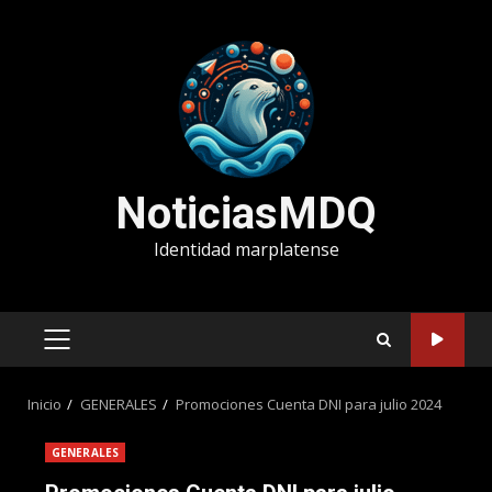
Saltar
al
contenido
NoticiasMDQ
Identidad marplatense
MENÚ
PRINCIPAL
Inicio
GENERALES
Promociones Cuenta DNI para julio 2024
GENERALES