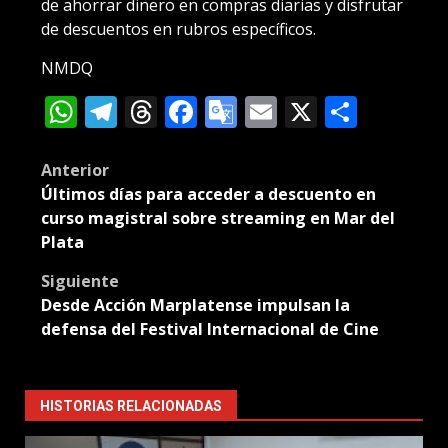
de ahorrar dinero en compras diarias y disfrutar
de descuentos en rubros específicos.
NMDQ
WhatsApp
Telegram
Threads
Facebook
Google
Email
X
Compa
Translate
Post
Anterior
Últimos días para acceder a descuento en
navigation
curso magistral sobre streaming en Mar del
Plata
Siguiente
Desde Acción Marplatense impulsan la
defensa del Festival Internacional de Cine
HISTORIAS RELACIONADAS