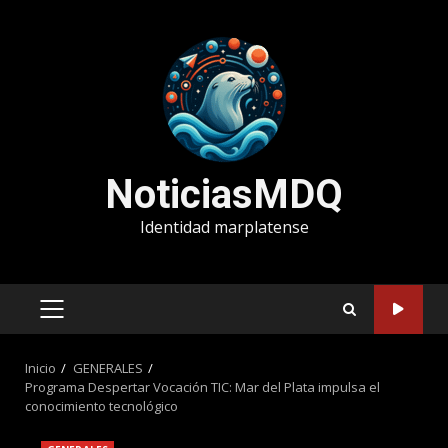
Saltar
al
contenido
NoticiasMDQ
Identidad marplatense
MENÚ
PRINCIPAL
Inicio
GENERALES
Programa Despertar Vocación TIC: Mar del Plata impulsa el
conocimiento tecnológico