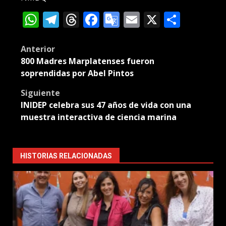
WhatsApp
Telegram
Threads
Facebook
Google
Email
X
Compa
Translate
Post
Anterior
800 Madres Marplatenses fueron
navigation
soprendidas por Abel Pintos
Siguiente
INIDEP celebra sus 47 años de vida con una
muestra interactiva de ciencia marina
HISTORIAS RELACIONADAS