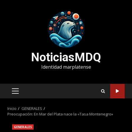
Saltar
al
contenido
NoticiasMDQ
Identidad marplatense
MENÚ
PRINCIPAL
Inicio
GENERALES
Preocupación: En Mar del Plata nace la «Tasa Montenegro»
GENERALES