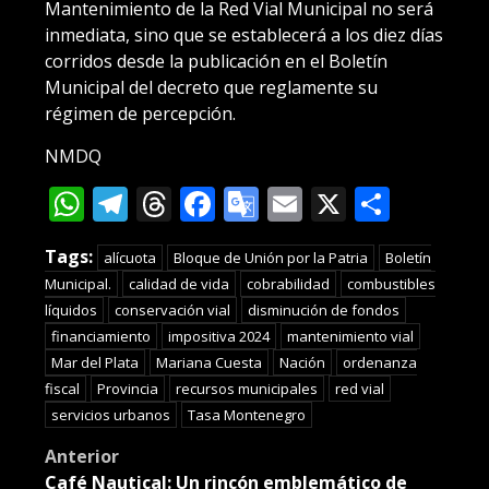
Mantenimiento de la Red Vial Municipal no será
inmediata, sino que se establecerá a los diez días
corridos desde la publicación en el Boletín
Municipal del decreto que reglamente su
régimen de percepción.
NMDQ
WhatsApp
Telegram
Threads
Facebook
Google
Email
X
Compa
Translate
Tags:
alícuota
Bloque de Unión por la Patria
Boletín
Municipal.
calidad de vida
cobrabilidad
combustibles
líquidos
conservación vial
disminución de fondos
financiamiento
impositiva 2024
mantenimiento vial
Mar del Plata
Mariana Cuesta
Nación
ordenanza
fiscal
Provincia
recursos municipales
red vial
servicios urbanos
Tasa Montenegro
Post
Anterior
Café Nautical: Un rincón emblemático de