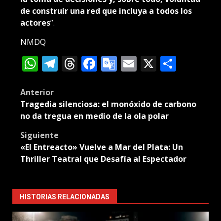
de construir una red que incluya a todos los
actores
”.
NMDQ
WhatsApp
Telegram
Threads
Facebook
Google
Email
X
Compa
Translate
Post
Anterior
Tragedia silenciosa: el monóxido de carbono
navigation
no da tregua en medio de la ola polar
Siguiente
«El Entreacto» Vuelve a Mar del Plata: Un
Thriller Teatral que Desafía al Espectador
HISTORIAS RELACIONADAS