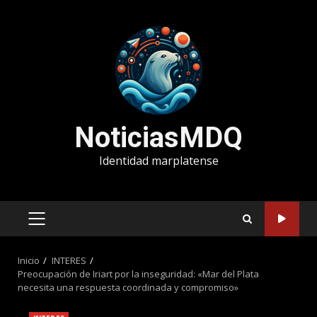
Saltar
al
contenido
NoticiasMDQ
Identidad marplatense
MENÚ
PRINCIPAL
Inicio
INTERES
Preocupación de Iriart por la inseguridad: «Mar del Plata
necesita una respuesta coordinada y compromiso»