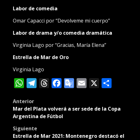
Labor de comedia
Omar Capacci por “Devolveme mi cuerpo”
Labor de drama y/o comedia dramática
Virginia Lago por “Gracias, María Elena”
Estrella de Mar de Oro
Virginia Lago
WhatsApp
Telegram
Threads
Facebook
Google
Email
X
Compa
Translate
Post
Anterior
Mar del Plata volverá a ser sede de la Copa
navigation
Argentina de Fútbol
Siguiente
Estrella de Mar 2021: Montenegro destacó el