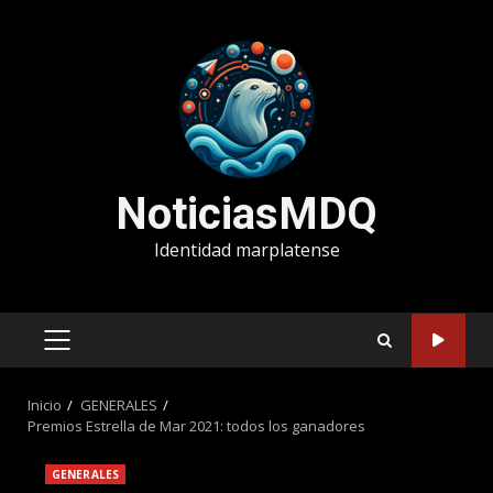
Saltar
al
contenido
NoticiasMDQ
Identidad marplatense
MENÚ
PRINCIPAL
Inicio
GENERALES
Premios Estrella de Mar 2021: todos los ganadores
GENERALES