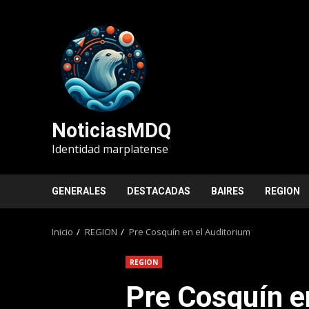
Saltar
al
contenido
NoticiasMDQ
Identidad marplatense
GENERALES
DESTACADAS
BAIRES
REGION
Inicio
REGION
Pre Cosquín en el Auditorium
REGION
Pre Cosquín e