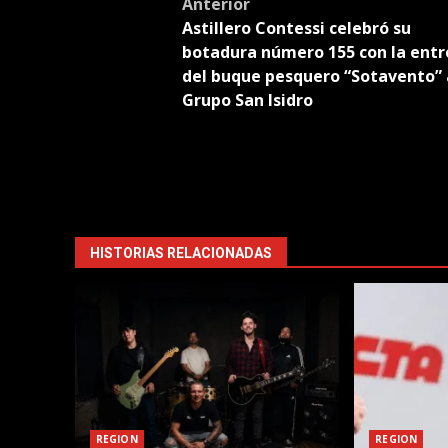
Post
Anterior
Astillero Contessi celebró su
navigation
botadura número 155 con la ent
del buque pesquero “Sotavento” 
Grupo San Isidro
HISTORIAS RELACIONADAS
REGION
REGION