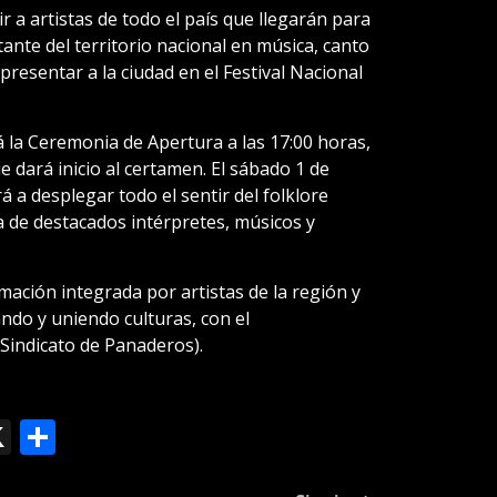
r a artistas de todo el país que llegarán para
ante del territorio nacional en música, canto
presentar a la ciudad en el Festival Nacional
rá la Ceremonia de Apertura a las 17:00 horas,
e dará inicio al certamen. El sábado 1 de
 a desplegar todo el sentir del folklore
la de destacados intérpretes, músicos y
ación integrada por artistas de la región y
ndo y uniendo culturas, con el
(Sindicato de Panaderos).
ok
le
mail
X
Compartir
slate