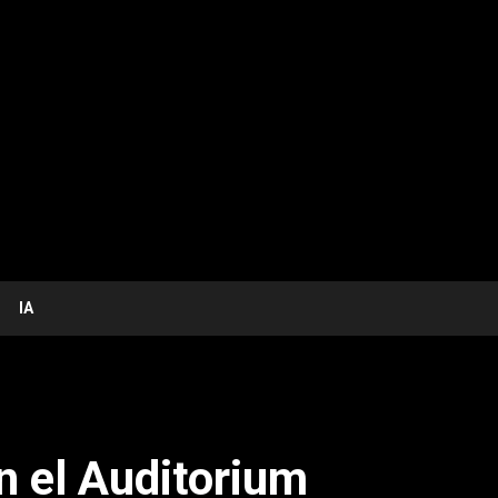
IA
n el Auditorium