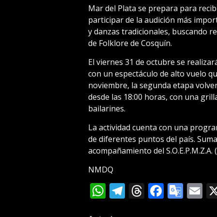
Mar del Plata se prepara para recibi
participar de la audición más import
y danzas tradicionales, buscando re
de Folklore de Cosquín.
El viernes 31 de octubre se realiza
con un espectáculo de alto vuelo qu
noviembre, la segunda etapa volverá
desde las 18:00 horas, con una gril
bailarines.
La actividad cuenta con una program
de diferentes puntos del país. Suma
acompañamiento del S.O.E.P.M.Z.A. 
NMDQ
WhatsApp
Telegram
Threads
Facebo
Goog
E
Tran