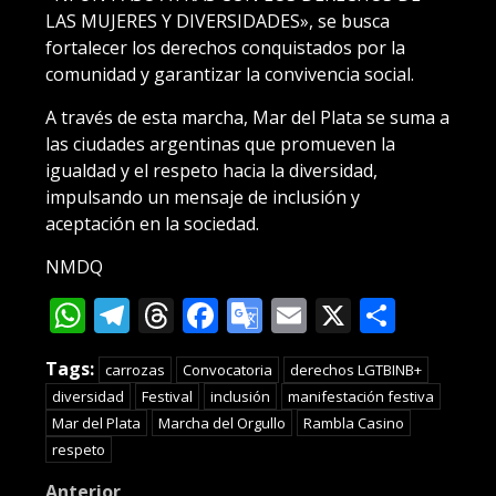
LAS MUJERES Y DIVERSIDADES», se busca
fortalecer los derechos conquistados por la
comunidad y garantizar la convivencia social.
A través de esta marcha, Mar del Plata se suma a
las ciudades argentinas que promueven la
igualdad y el respeto hacia la diversidad,
impulsando un mensaje de inclusión y
aceptación en la sociedad.
NMDQ
WhatsApp
Telegram
Threads
Facebook
Google
Email
X
Compa
Translate
Tags:
carrozas
Convocatoria
derechos LGTBINB+
diversidad
Festival
inclusión
manifestación festiva
Mar del Plata
Marcha del Orgullo
Rambla Casino
respeto
Anterior