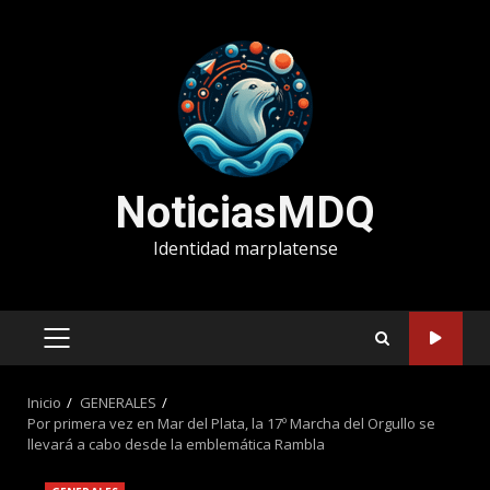
Saltar
al
contenido
NoticiasMDQ
Identidad marplatense
MENÚ
PRINCIPAL
Inicio
GENERALES
Por primera vez en Mar del Plata, la 17º Marcha del Orgullo se
llevará a cabo desde la emblemática Rambla