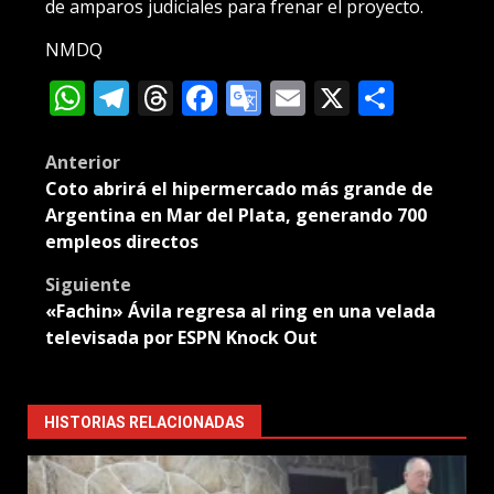
de amparos judiciales para frenar el proyecto.
NMDQ
WhatsApp
Telegram
Threads
Facebook
Google
Email
X
Compa
Translate
Post
Anterior
Coto abrirá el hipermercado más grande de
navigation
Argentina en Mar del Plata, generando 700
empleos directos
Siguiente
«Fachin» Ávila regresa al ring en una velada
televisada por ESPN Knock Out
HISTORIAS RELACIONADAS