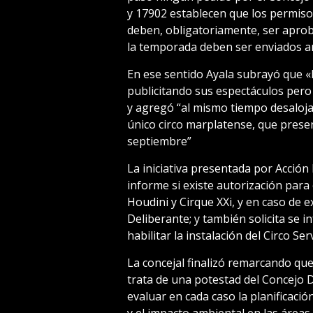
y 17902 establecen que los permiso
deben, obligatoriamente, ser aprob
la temporada deben ser enviados an
En ese sentido Ayala subrayó que 
publicitando sus espectáculos pero
y agregó “al mismo tiempo desaloja
único circo marplatense, que presen
septiembre”
La iniciativa presentada por Acció
informe si existe autorización para 
Houdini y Cirque XXi, y en caso de e
Deliberante; y también solicita se 
habilitar la instalación del Circo Ser
La concejal finalizó remarcando qu
trata de una potestad del Concejo 
evaluar en cada caso la planificaci
y el impacto ambiental en las áreas