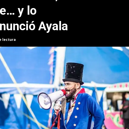
e… y lo
enunció Ayala
e lectura