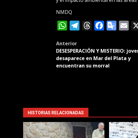
NMDQ
WhatsApp
Telegram
Threads
Facebo
Goog
E
Tran
Post
Anterior
DESESPERACIÓN Y MISTERIO: jove
navigation
desaparece en Mar del Plata y
encuentran su morral
HISTORIAS RELACIONADAS