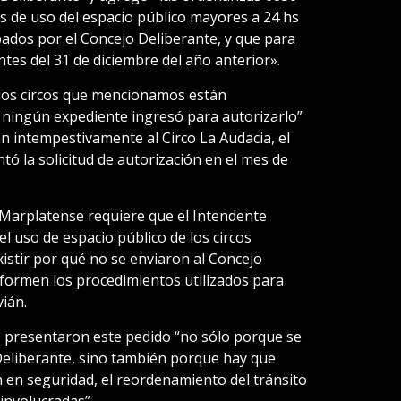
s de uso del espacio público mayores a 24 hs
ados por el Concejo Deliberante, y que para
tes del 31 de diciembre del año anterior».
«los circos que mencionamos están
 ningún expediente ingresó para autorizarlo”
n intempestivamente al Circo La Audacia, el
tó la solicitud de autorización en el mes de
n Marplatense requiere que el Intendente
el uso de espacio público de los circos
xistir por qué no se enviaron al Concejo
informen los procedimientos utilizados para
vián.
e presentaron este pedido “no sólo porque se
Deliberante, sino también porque hay que
ón en seguridad, el reordenamiento del tránsito
 involucradas”.