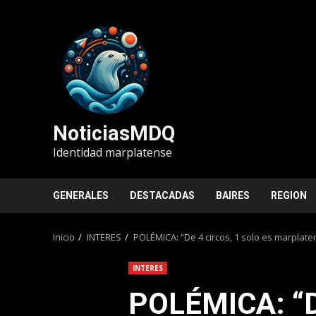
Saltar
al
contenido
NoticiasMDQ
Identidad marplatense
GENERALES
DESTACADAS
BAIRES
REGION
Inicio
INTERES
POLÉMICA: “De 4 circos, 1 solo es marplat
INTERES
POLÉMICA: “De