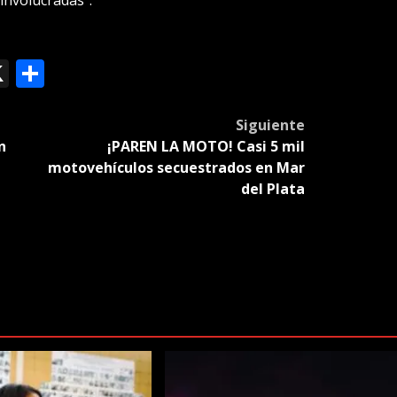
ok
le
mail
X
Compartir
slate
Siguiente
n
¡PAREN LA MOTO! Casi 5 mil
motovehículos secuestrados en Mar
del Plata