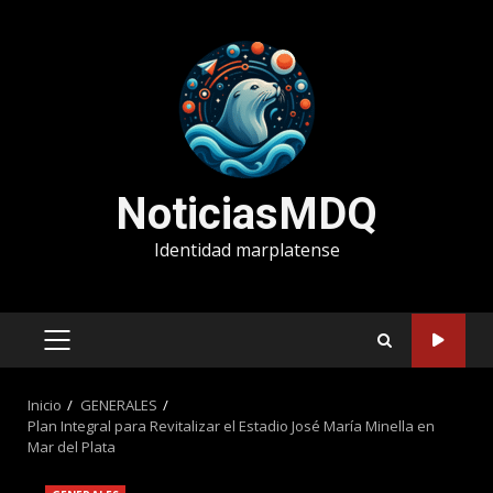
Saltar
al
contenido
NoticiasMDQ
Identidad marplatense
MENÚ
PRINCIPAL
Inicio
GENERALES
Plan Integral para Revitalizar el Estadio José María Minella en
Mar del Plata