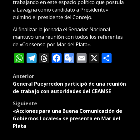
trabajando en este espacio político que postula
a Lavagna como candidato a Presidente»
culminó el presidente del Concejo.
Al finalizar la jornada el Senador Nacional
mantuvo una reunión con todos los referentes
de «Consenso por Mar del Plata».
WhatsApp
Telegram
Threads
Facebook
Google
Email
X
Compa
Translate
Post
Anterior
General Pueyrredon participó de una reunión
navigation
de trabajo con autoridades del CEAMSE
Siguiente
«Acciones para una Buena Comunicación de
Gobiernos Locales» se presenta en Mar del
Plata