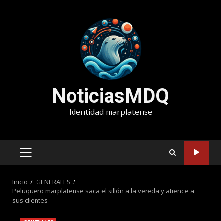
Saltar
al
contenido
NoticiasMDQ
Identidad marplatense
MENÚ
PRINCIPAL
Inicio
GENERALES
Peluquero marplatense saca el sillón a la vereda y atiende a
sus clientes