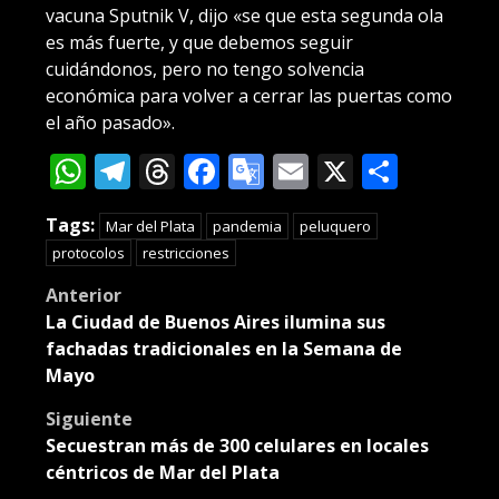
vacuna Sputnik V, dijo «se que esta segunda ola
es más fuerte, y que debemos seguir
cuidándonos, pero no tengo solvencia
económica para volver a cerrar las puertas como
el año pasado».
WhatsApp
Telegram
Threads
Facebook
Google
Email
X
Compa
Translate
Tags:
Mar del Plata
pandemia
peluquero
protocolos
restricciones
Post
Anterior
La Ciudad de Buenos Aires ilumina sus
navigation
fachadas tradicionales en la Semana de
Mayo
Siguiente
Secuestran más de 300 celulares en locales
céntricos de Mar del Plata