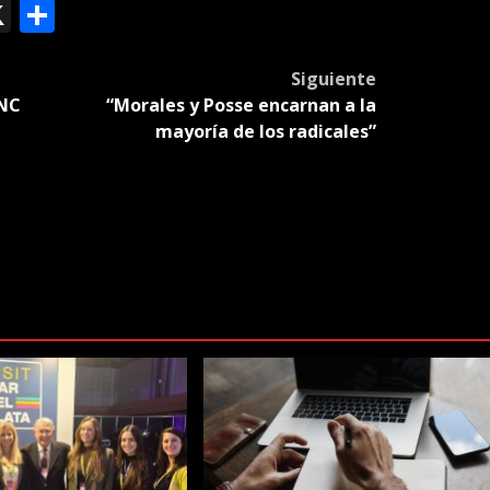
ok
le
mail
X
Compartir
slate
Siguiente
GNC
“Morales y Posse encarnan a la
mayoría de los radicales”