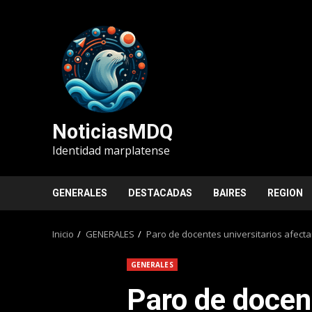
Saltar
al
contenido
NoticiasMDQ
Identidad marplatense
GENERALES
DESTACADAS
BAIRES
REGION
Inicio
GENERALES
Paro de docentes universitarios afectar
GENERALES
Paro de docen