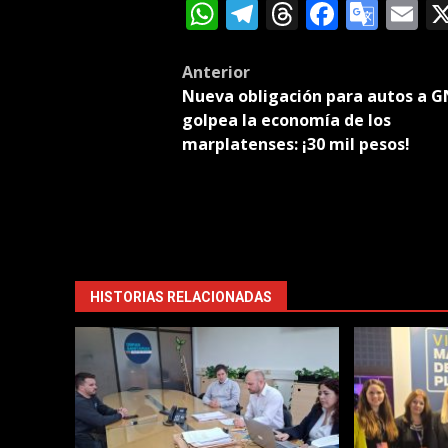
WhatsApp
Telegram
Threads
Facebo
Goog
E
Tran
Post
Anterior
Nueva obligación para autos a 
navigation
golpea la economía de los
marplatenses: ¡30 mil pesos!
HISTORIAS RELACIONADAS