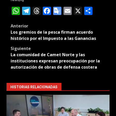
WhatsApp
Telegram
Threads
Facebook
Google
Email
X
Compa
Translate
Post
Anterior
Los gremios de la pesca firman acuerdo
navigation
histórico por el Impuesto a las Ganancias
Siguiente
La comunidad de Camet Norte y las
instituciones expresan preocupación por la
autorización de obras de defensa costera
HISTORIAS RELACIONADAS