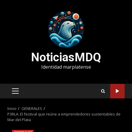
Saltar
al
contenido
NoticiasMDQ
Identidad marplatense
MENÚ
PRINCIPAL
Inicio
GENERALES
P3RLA: El festival que reúne a emprendedores sustentables de
Mar del Plata