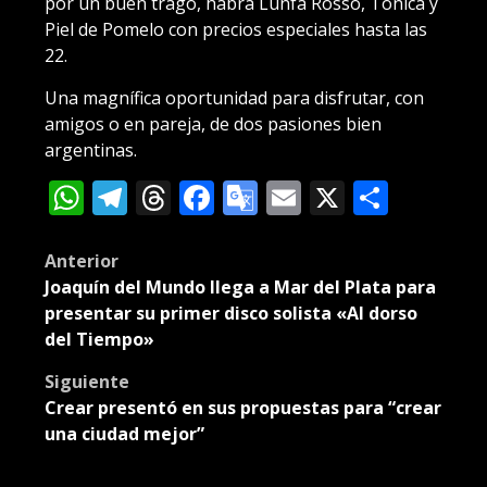
por un buen trago, habrá Lunfa Rosso, Tónica y
Piel de Pomelo con precios especiales hasta las
22.
Una magnífica oportunidad para disfrutar, con
amigos o en pareja, de dos pasiones bien
argentinas.
WhatsApp
Telegram
Threads
Facebook
Google
Email
X
Compa
Translate
Post
Anterior
Joaquín del Mundo llega a Mar del Plata para
navigation
presentar su primer disco solista «Al dorso
del Tiempo»
Siguiente
Crear presentó en sus propuestas para “crear
una ciudad mejor”