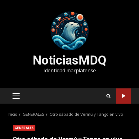
Saltar
al
contenido
NoticiasMDQ
Identidad marplatense
MENÚ
PRINCIPAL
Inicio
GENERALES
Otro sábado de Vermú y Tango en vivo
GENERALES