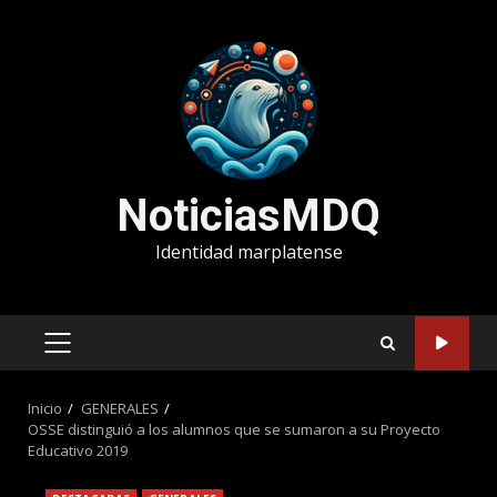
Saltar
al
contenido
NoticiasMDQ
Identidad marplatense
MENÚ
PRINCIPAL
Inicio
GENERALES
OSSE distinguió a los alumnos que se sumaron a su Proyecto
Educativo 2019