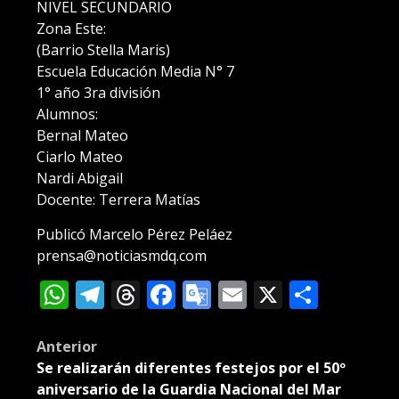
NIVEL SECUNDARIO
Zona Este:
(Barrio Stella Maris)
Escuela Educación Media N° 7
1° año 3ra división
Alumnos:
Bernal Mateo
Ciarlo Mateo
Nardi Abigail
Docente: Terrera Matías
Publicó Marcelo Pérez Peláez
prensa@noticiasmdq.com
WhatsApp
Telegram
Threads
Facebook
Google
Email
X
Compa
Translate
Post
Anterior
Se realizarán diferentes festejos por el 50º
navigation
aniversario de la Guardia Nacional del Mar