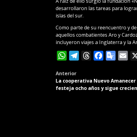
A raíz de ello surgió la fundación «
desarrollaron las tareas para lograr
islas del sur.
Como parte de su reencuentro y de 
aquellos combatientes Aro y Card
incluyeron viajes a Inglaterra y la 
WhatsApp
Telegram
Threads
Facebo
Goog
E
Tran
Post
Anterior
La cooperativa Nuevo Amanecer
navigation
festeja ocho años y sigue crecie