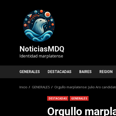
Saltar
al
contenido
NoticiasMDQ
Identidad marplatense
GENERALES
DESTACADAS
BAIRES
REGION
Inicio
GENERALES
Orgullo marplatense: Julio Aro candidat
DESTACADAS
GENERALES
Orgullo marpla