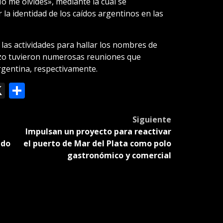
No me olvides», mediante la cual se
 la identidad de los caídos argentinos en las
las actividades para hallar los nombres de
ozo tuvieron numerosas reuniones que
Argentina, respectivamente.
ok
le
mail
X
Compartir
slate
Siguiente
Impulsan un proyecto para reactivar
ndo
el puerto de Mar del Plata como polo
gastronómico y comercial