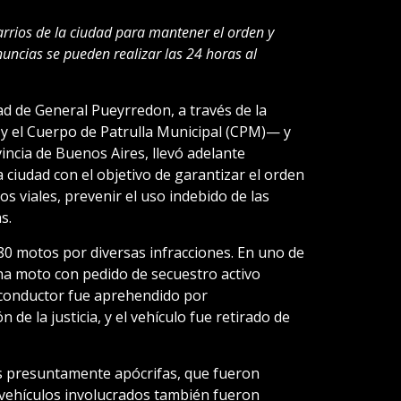
arrios de la ciudad para mantener el orden y
nuncias se pueden realizar las 24 horas al
dad de General Pueyrredon, a través de la
y el Cuerpo de Patrulla Municipal (CPM)— y
vincia de Buenos Aires, llevó adelante
 ciudad con el objetivo de garantizar el orden
ros viales, prevenir el uso indebido de las
s.
0 motos por diversas infracciones. En uno de
na moto con pedido de secuestro activo
l conductor fue aprehendido por
de la justicia, y el vehículo fue retirado de
as presuntamente apócrifas, que fueron
s vehículos involucrados también fueron