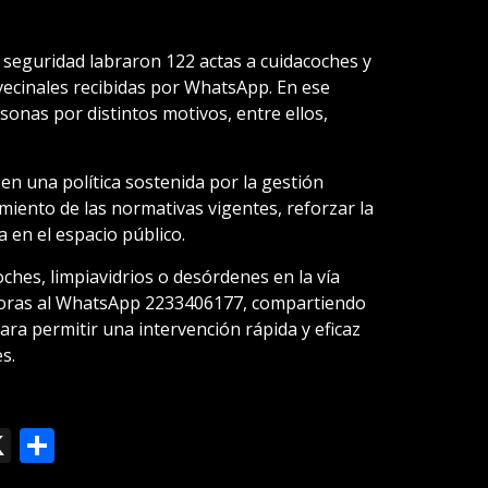
e seguridad labraron 122 actas a cuidacoches y
 vecinales recibidas por WhatsApp. En ese
onas por distintos motivos, entre ellos,
en una política sostenida por la gestión
miento de las normativas vigentes, reforzar la
 en el espacio público.
oches, limpiavidrios o desórdenes en la vía
horas al WhatsApp 2233406177, compartiendo
ara permitir una intervención rápida y eficaz
s.
ok
le
mail
X
Compartir
slate