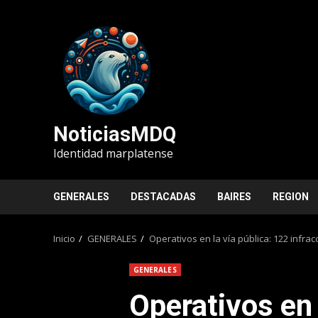
Saltar
al
contenido
NoticiasMDQ
Identidad marplatense
GENERALES
DESTACADAS
BAIRES
REGION
Inicio
GENERALES
Operativos en la vía pública: 122 infr
GENERALES
Operativos en 