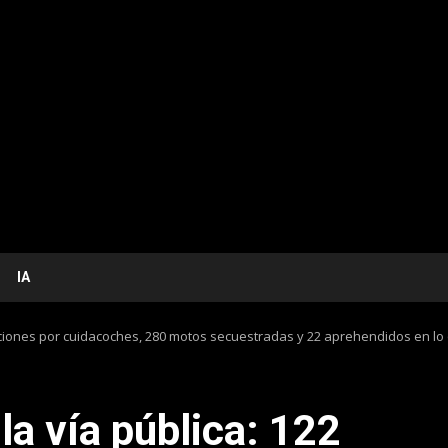
IA
acciones por cuidacoches, 280 motos secuestradas y 22 aprehendidos en lo 
la vía pública: 122