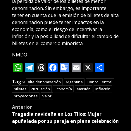
la pérdida de valor de los billetes de menor
denominación. Sin embargo, es importante
tener en cuenta que la emisión de billetes de alta
denominación puede tener impactos en la
economía, como el riesgo de incentivar la
inflación y la posibilidad de dificultar el cambio de
billetes en el comercio minorista.
NMDQ
WhatsApp
Telegram
Threads
Facebook
Google
Email
X
Compa
Translate
Tags:
alta denominación
Argentina
Banco Central
billetes
circulación
Economía
emisión
inflación
proyecciones
valor
Post
Anterior
Tragedia navideña en Los Tilos: Mujer
navigation
apuñalada por su pareja en plena celebración