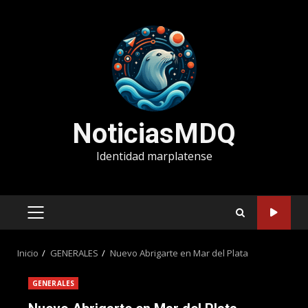
Saltar
al
contenido
NoticiasMDQ
Identidad marplatense
MENÚ
PRINCIPAL
Inicio
GENERALES
Nuevo Abrigarte en Mar del Plata
GENERALES