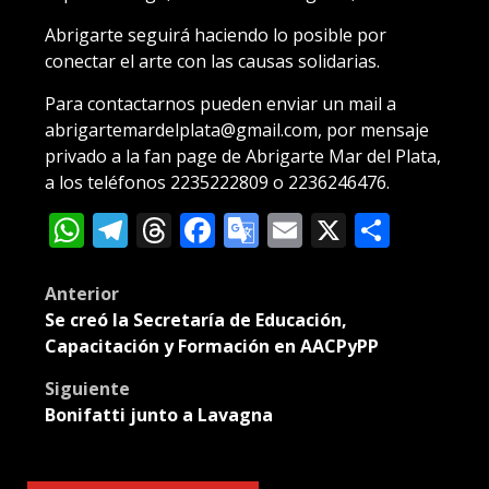
Abrigarte seguirá haciendo lo posible por
conectar el arte con las causas solidarias.
Para contactarnos pueden enviar un mail a
abrigartemardelplata@gmail.com, por mensaje
privado a la fan page de Abrigarte Mar del Plata,
a los teléfonos 2235222809 o 2236246476.
WhatsApp
Telegram
Threads
Facebook
Google
Email
X
Compa
Translate
Post
Anterior
Se creó la Secretaría de Educación,
navigation
Capacitación y Formación en AACPyPP
Siguiente
Bonifatti junto a Lavagna