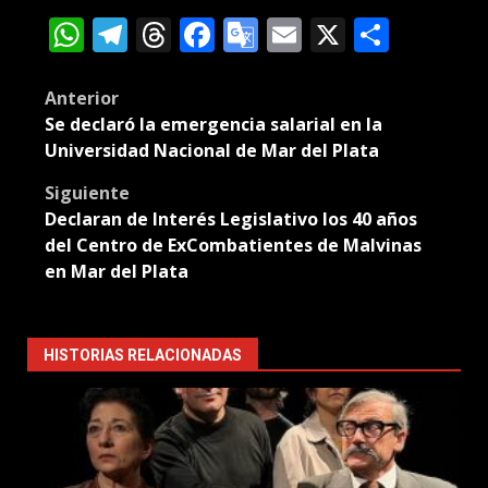
WhatsApp
Telegram
Threads
Facebook
Google
Email
X
Compa
Translate
Post
Anterior
Se declaró la emergencia salarial en la
navigation
Universidad Nacional de Mar del Plata
Siguiente
Declaran de Interés Legislativo los 40 años
del Centro de ExCombatientes de Malvinas
en Mar del Plata
HISTORIAS RELACIONADAS