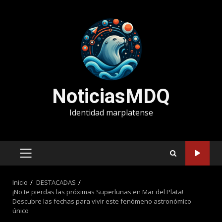
Saltar
al
contenido
NoticiasMDQ
Identidad marplatense
MENÚ
PRINCIPAL
Inicio
DESTACADAS
¡No te pierdas las próximas Superlunas en Mar del Plata!
Descubre las fechas para vivir este fenómeno astronómico
único