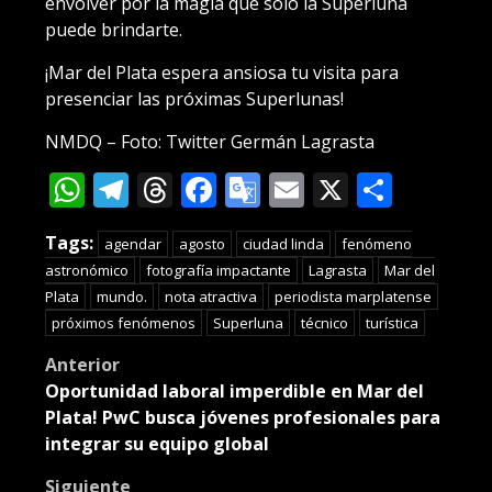
envolver por la magia que solo la Superluna
puede brindarte.
¡Mar del Plata espera ansiosa tu visita para
presenciar las próximas Superlunas!
NMDQ – Foto: Twitter Germán Lagrasta
WhatsApp
Telegram
Threads
Facebook
Google
Email
X
Compa
Translate
Tags:
agendar
agosto
ciudad linda
fenómeno
astronómico
fotografía impactante
Lagrasta
Mar del
Plata
mundo.
nota atractiva
periodista marplatense
próximos fenómenos
Superluna
técnico
turística
Post
Anterior
Oportunidad laboral imperdible en Mar del
navigation
Plata! PwC busca jóvenes profesionales para
integrar su equipo global
Siguiente