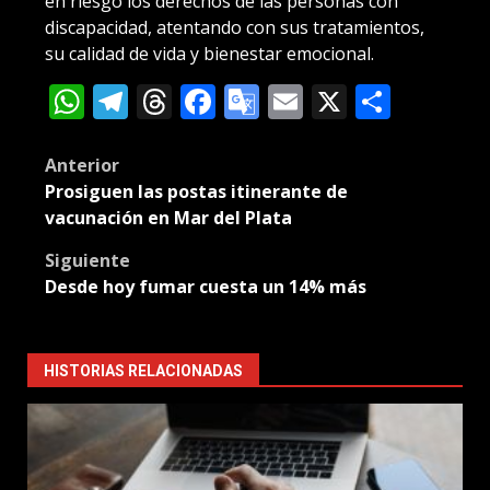
en riesgo los derechos de las personas con
discapacidad, atentando con sus tratamientos,
su calidad de vida y bienestar emocional.
WhatsApp
Telegram
Threads
Facebook
Google
Email
X
Compa
Translate
Post
Anterior
Prosiguen las postas itinerante de
navigation
vacunación en Mar del Plata
Siguiente
Desde hoy fumar cuesta un 14% más
HISTORIAS RELACIONADAS