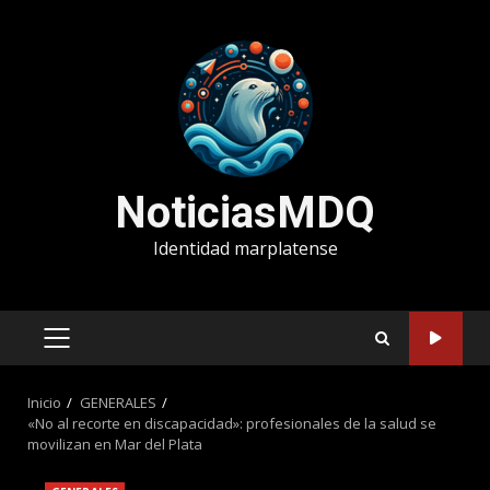
Saltar
al
contenido
NoticiasMDQ
Identidad marplatense
MENÚ
PRINCIPAL
Inicio
GENERALES
«No al recorte en discapacidad»: profesionales de la salud se
movilizan en Mar del Plata