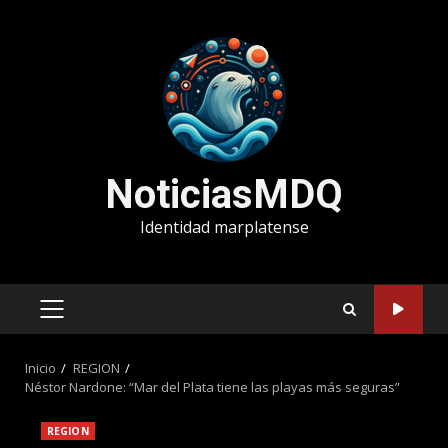
Saltar
al
contenido
NoticiasMDQ
Identidad marplatense
MENÚ
PRINCIPAL
Inicio
REGION
Néstor Nardone: “Mar del Plata tiene las playas más seguras”
REGION