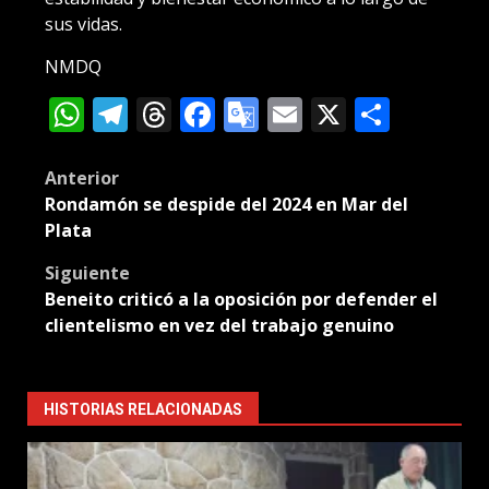
sus vidas.
NMDQ
WhatsApp
Telegram
Threads
Facebook
Google
Email
X
Compa
Translate
Post
Anterior
Rondamón se despide del 2024 en Mar del
navigation
Plata
Siguiente
Beneito criticó a la oposición por defender el
clientelismo en vez del trabajo genuino
HISTORIAS RELACIONADAS