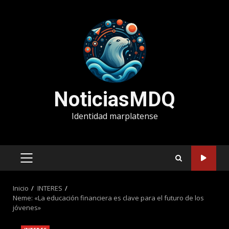
Saltar
al
contenido
NoticiasMDQ
Identidad marplatense
MENÚ
PRINCIPAL
Inicio
INTERES
Neme: «La educación financiera es clave para el futuro de los
jóvenes»