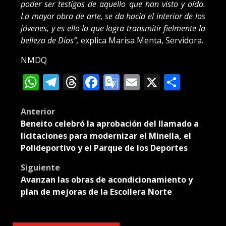
poder ser testigos de aquello que han visto y oído.
La mayor obra de arte, se da hacia el interior de los
jóvenes, y es ello lo que logra transmitir fielmente la
belleza de Dios”,
explica Marisa Menta, Servidora.
NMDQ
WhatsApp
Telegram
Threads
Facebook
Google
Email
X
Compa
Translate
Post
Anterior
Beneito celebró la aprobación del llamado a
navigation
licitaciones para modernizar el Minella, el
Polideportivo y el Parque de los Deportes
Siguiente
Avanzan las obras de acondicionamiento y
plan de mejoras de la Escollera Norte