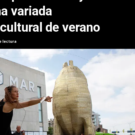
na variada
cultural de verano
e lectura