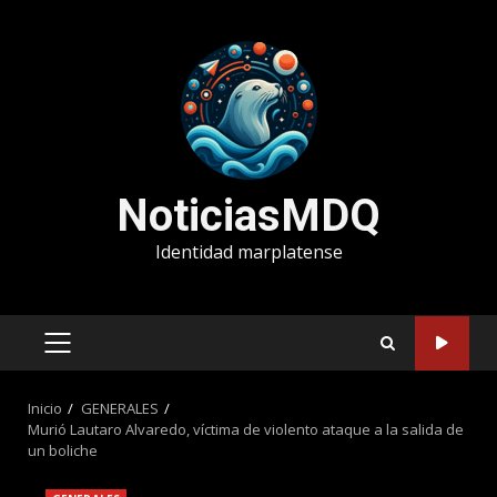
Saltar
al
contenido
NoticiasMDQ
Identidad marplatense
MENÚ
PRINCIPAL
Inicio
GENERALES
Murió Lautaro Alvaredo, víctima de violento ataque a la salida de
un boliche