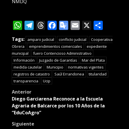
NMDQ
WhatsApp
Telegram
Threads
Facebook
Google
Email
X
Compa
Translate
Tags:
amparo judicial
conflicto judicial
Cooperativa
Obrera
emprendimientos comerciales
expediente
municipal
fuero Contencioso Administrativo
Información
Juzgado de Garantías
Mar del Plata
medida cautelar
Municipio
normativas vigentes
registros de catastro
Saúl Errandonea
titularidad
transparencia
Ucip
Post
Anterior
Diego Garciarena Reconoce a la Escuela
navigation
Agraria de Balcarce por los 10 Años de la
“EduCoAgro”
Siguiente