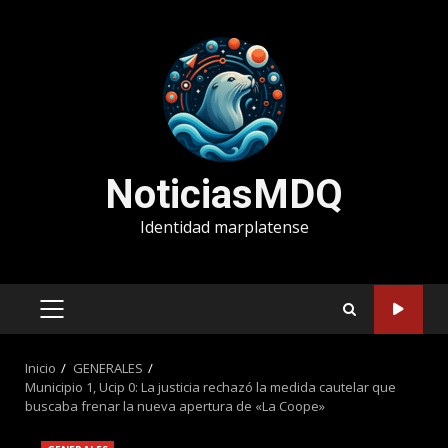
Saltar
al
contenido
NoticiasMDQ
Identidad marplatense
MENÚ
PRINCIPAL
Inicio
GENERALES
Municipio 1, Ucip 0: La justicia rechazó la medida cautelar que
buscaba frenar la nueva apertura de «La Coope»