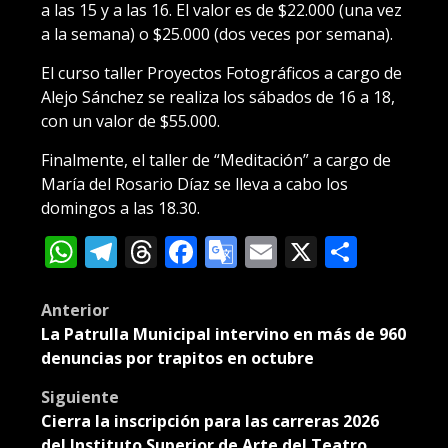
a las 15 y a las 16. El valor es de $22.000 (una vez
a la semana) o $25.000 (dos veces por semana).
⁠El curso taller Proyectos Fotográficos a cargo de
Alejo Sánchez se realiza los sábados de 16 a 18,
con un valor de $55.000.
Finalmente, el taller de “Meditación” a cargo de
María del Rosario Díaz se lleva a cabo los
domingos a las 18.30.
WhatsApp
Telegram
Threads
Facebook
Google
Email
X
Compa
Translate
Post
Anterior
La Patrulla Municipal intervino en más de 960
navigation
denuncias por trapitos en octubre
Siguiente
Cierra la inscripción para las carreras 2026
del Instituto Superior de Arte del Teatro