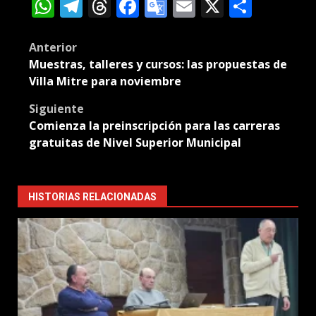
WhatsApp
Telegram
Threads
Facebook
Google
Email
X
Compa
Translate
Post
Anterior
Muestras, talleres y cursos: las propuestas de
navigation
Villa Mitre para noviembre
Siguiente
Comienza la preinscripción para las carreras
gratuitas de Nivel Superior Municipal
HISTORIAS RELACIONADAS