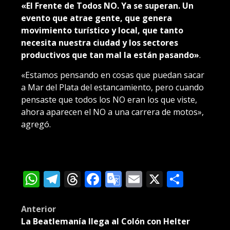
«El Frente de Todos NO. Ya se superan. Un
evento que atrae gente, que genera
movimiento turístico y local, que tanto
necesita nuestra ciudad y los sectores
productivos que tan mal la están pasando»
.
«Estamos pensando en cosas que puedan sacar
a Mar del Plata del estancamiento, pero cuando
pensaste que todos los NO eran los que viste,
ahora aparecen el NO a una carrera de motos»,
agregó.
WhatsApp
Telegram
Threads
Facebook
Google
Email
X
Compa
Translate
Post
Anterior
La Beatlemanía llega al Colón con Helter