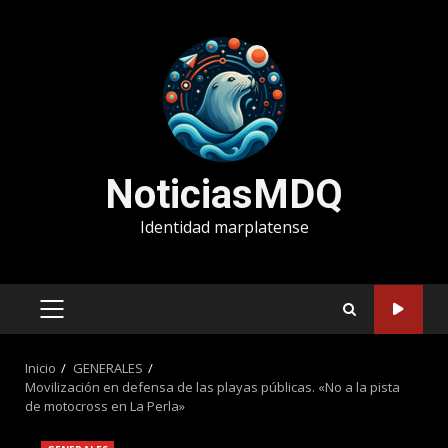
Saltar
al
contenido
NoticiasMDQ
Identidad marplatense
MENÚ
PRINCIPAL
Inicio
GENERALES
Movilización en defensa de las playas públicas. «No a la pista
de motocross en La Perla»