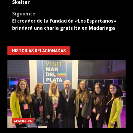
navigation
Skelter
Siguiente
El creador de la fundación «Los Espartanos»
brindará una charla gratuita en Madariaga
HISTORIAS RELACIONADAS
GENERALES