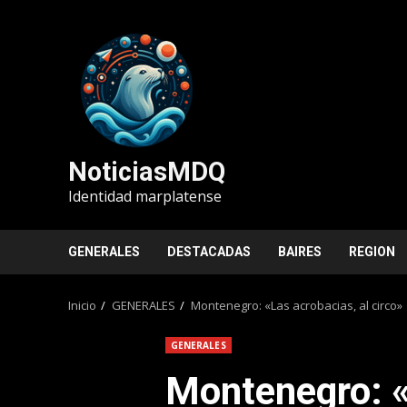
Saltar
al
contenido
NoticiasMDQ
Identidad marplatense
GENERALES
DESTACADAS
BAIRES
REGION
Inicio
GENERALES
Montenegro: «Las acrobacias, al circo»
GENERALES
Montenegro: «