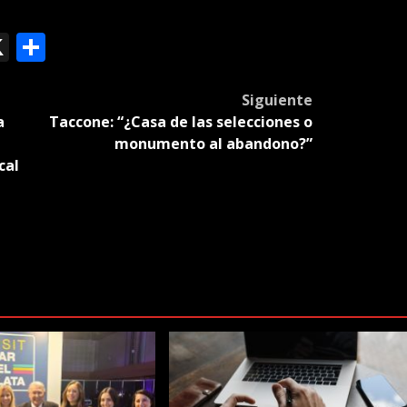
ok
le
mail
X
Compartir
slate
Siguiente
a
Taccone: “¿Casa de las selecciones o
monumento al abandono?”
cal