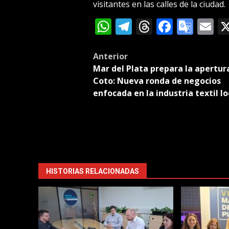
visitantes en las calles de la ciudad.
WhatsApp
Telegram
Threads
Facebo
Goog
E
Tran
Post
Anterior
Mar del Plata prepara la apertur
navigation
Coto: Nueva ronda de negocios
enfocada en la industria textil lo
HISTORIAS RELACIONADAS