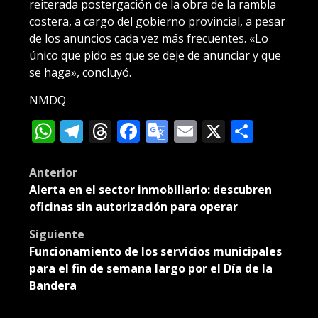
reiterada postergación de la obra de la rambla
costera, a cargo del gobierno provincial, a pesar
de los anuncios cada vez más frecuentes. «Lo
único que pido es que se deje de anunciar y que
se haga», concluyó.
NMDQ
WhatsApp
Telegram
Threads
Facebook
Google
Email
X
Compa
Translate
Post
Anterior
Alerta en el sector inmobiliario: descubren
navigation
oficinas sin autorización para operar
Siguiente
Funcionamiento de los servicios municipales
para el fin de semana largo por el Día de la
Bandera