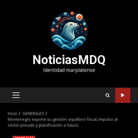
Saltar
al
contenido
NoticiasMDQ
Identidad marplatense
MENÚ
PRINCIPAL
Inicio
GENERALES
Montenegro expone su gestión: equilibrio fiscal, impulso al
sector privado y planificación a futuro