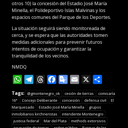
otros 10) la concesión del Estadio José María
Minella, el Polideportivo Islas Malvinas y los
espacios comunes del Parque de los Deportes.
La situación seguirá siendo monitoreada de
cerca, y se espera que las autoridades tomen
medidas adicionales para prevenir futuros
intentos de ocupación y garantizar la
tranquilidad de los vecinos.
NMDQ
WhatsApp
Telegram
Threads
Facebook
Google
Email
X
Compa
Translate
Tags:
@gmontenegro_ok
cesión de tierras
comisaría
16°
Concejo Deliberante
concesión
defensa civil
El
Marquesado
Estadio José María Minella
grupos
inmobiliarios kirchneristas
intendente Montenegro
justicia federal
Mar del Plata
methods extorsivos
ocupación de tierras
orden público
Parque de los