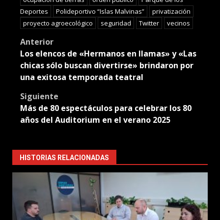
Deportes
Polideportivo “Islas Malvinas”
privatización
proyecto agroecológico
seguridad
Twitter
vecinos
Post
Anterior
Los elencos de «Hermanos en llamas» y «Las
navigation
chicas sólo buscan divertirse» brindaron por
una exitosa temporada teatral
Siguiente
Más de 80 espectáculos para celebrar los 80
años del Auditorium en el verano 2025
HISTORIAS RELACIONADAS