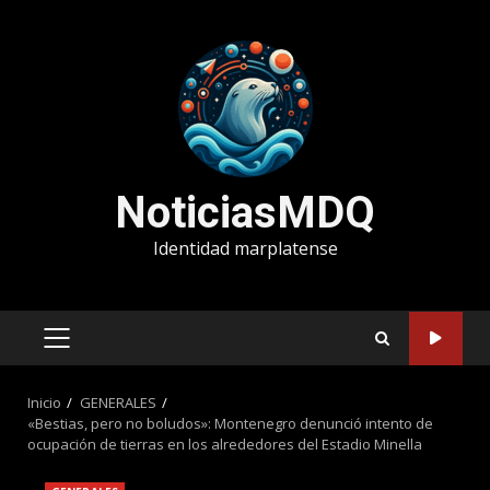
Saltar
al
contenido
NoticiasMDQ
Identidad marplatense
MENÚ
PRINCIPAL
Inicio
GENERALES
«Bestias, pero no boludos»: Montenegro denunció intento de
ocupación de tierras en los alrededores del Estadio Minella