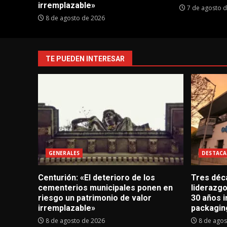
irremplazable»
7 de agosto 
8 de agosto de 2026
TE PUEDEN INTERESAR
GENERALES
DESTACA
Centurión: «El deterioro de los
Tres déc
cementerios municipales ponen en
liderazg
riesgo un patrimonio de valor
30 años i
irremplazable»
packagin
8 de agosto de 2026
8 de agos