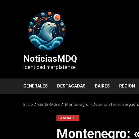
Saltar
al
contenido
NoticiasMDQ
Identidad marplatense
GENERALES
DESTACADAS
BAIRES
REGION
Inicio
GENERALES
Montenegro: «Deberían tener vergüenz
GENERALES
Montenegro: «