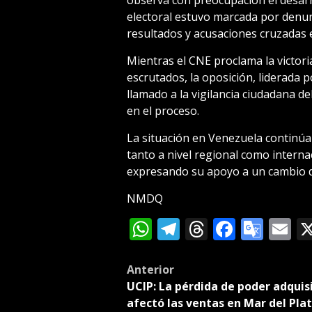
electoral estuvo marcada por denunc
resultados y acusaciones cruzadas en
Mientras el CNE proclama la victor
escrutados, la oposición, liderada
llamado a la vigilancia ciudadana d
en el proceso.
La situación en Venezuela continú
tanto a nivel regional como intern
expresando su apoyo a un cambio d
NMDQ
WhatsApp
Telegram
Threads
Facebo
Goog
E
Tran
Post
Anterior
UCIP: La pérdida de poder adquis
navigation
afectó las ventas en Mar del Pla