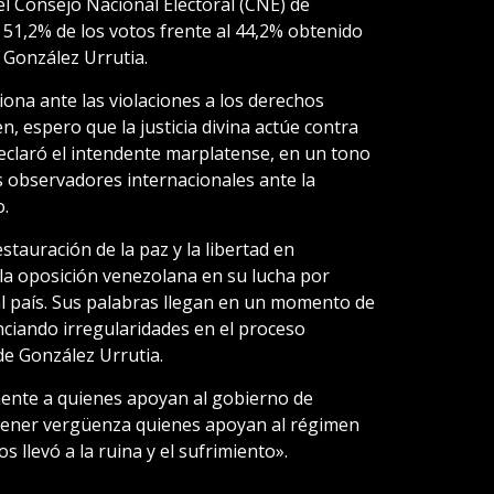
l Consejo Nacional Electoral (CNE) de
51,2% de los votos frente al 44,2% obtenido
 González Urrutia.
ciona ante las violaciones a los derechos
, espero que la justicia divina actúe contra
eclaró el intendente marplatense, en un tono
s observadores internacionales ante la
o.
tauración de la paz y la libertad en
la oposición venezolana en su lucha por
 al país. Sus palabras llegan en un momento de
nciando irregularidades en el proceso
 de González Urrutia.
mente a quienes apoyan al gobierno de
tener vergüenza quienes apoyan al régimen
s llevó a la ruina y el sufrimiento».