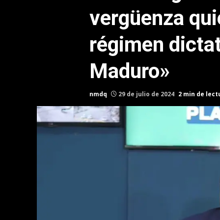
vergüenza qui
régimen dictat
Maduro»
nmdq
29 de julio de 2024
2 min de lect