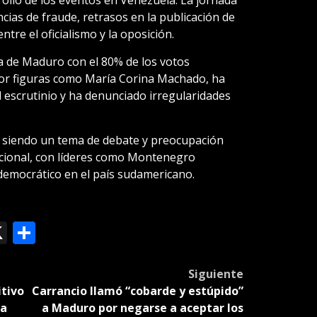
ias de fraude, retrasos en la publicación de
tre el oficialismo y la oposición.
ia de Maduro con el 80% de los votos
 por figuras como María Corina Machado, ha
el escrutinio y ha denunciado irregularidades
a siendo un tema de debate y preocupación
acional, con líderes como Montenegro
emocrático en el país sudamericano.
ok
le
mail
X
Compartir
slate
Siguiente
itivo
Carrancio llamó “cobarde y estúpido”
ta
a Maduro por negarse a aceptar los