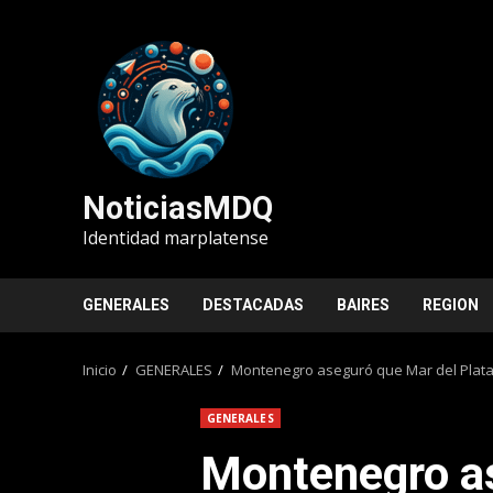
Saltar
al
contenido
NoticiasMDQ
Identidad marplatense
GENERALES
DESTACADAS
BAIRES
REGION
Inicio
GENERALES
Montenegro aseguró que Mar del Plata
GENERALES
Montenegro a