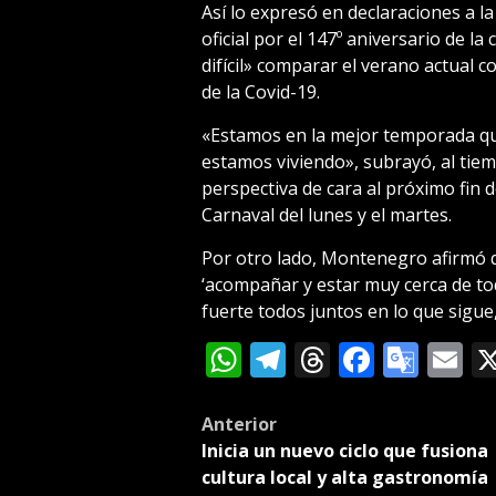
Así lo expresó en declaraciones a la
oficial por el 147º aniversario de l
difícil» comparar el verano actual 
de la Covid-19.
«Estamos en la mejor temporada qu
estamos viviendo», subrayó, al tie
perspectiva de cara al próximo fin 
Carnaval del lunes y el martes.
Por otro lado, Montenegro afirmó q
‘acompañar y estar muy cerca de tod
fuerte todos juntos en lo que sigu
WhatsApp
Telegram
Threads
Facebo
Goog
E
Tran
Post
Anterior
Inicia un nuevo ciclo que fusiona
navigation
cultura local y alta gastronomía