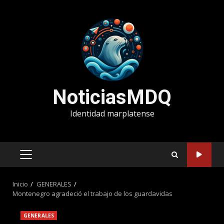
Saltar
al
contenido
NoticiasMDQ
Identidad marplatense
MENÚ
PRINCIPAL
Inicio
GENERALES
Montenegro agradeció el trabajo de los guardavidas
GENERALES