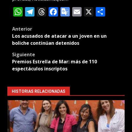
WhatsApp
Telegram
Threads
Facebook
Google
Email
X
Compa
Translate
Post
Anterior
Los acusados de atacar a un joven en un
navigation
boliche continúan detenidos
Siguiente
Premios Estrella de Mar: más de 110
espectáculos inscriptos
HISTORIAS RELACIONADAS