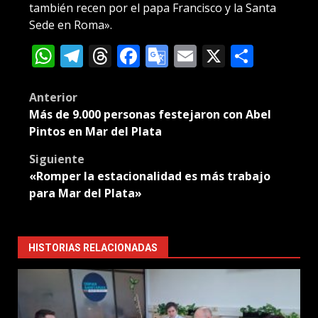
también recen por el papa Francisco y la Santa
Sede en Roma».
WhatsApp
Telegram
Threads
Facebook
Google
Email
X
Compa
Translate
Post
Anterior
Más de 9.000 personas festejaron con Abel
navigation
Pintos en Mar del Plata
Siguiente
«Romper la estacionalidad es más trabajo
para Mar del Plata»
HISTORIAS RELACIONADAS