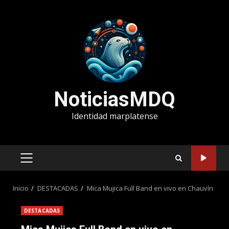
Saltar
al
contenido
NoticiasMDQ
Identidad marplatense
MENÚ
PRINCIPAL
Inicio
DESTACADAS
Mica Mujica Full Band en vivo en Chauvín
DESTACADAS