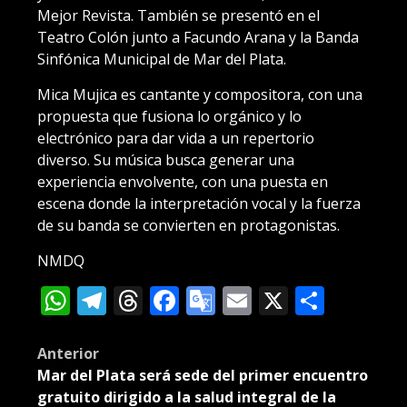
Mejor Revista. También se presentó en el
Teatro Colón junto a Facundo Arana y la Banda
Sinfónica Municipal de Mar del Plata.
Mica Mujica es cantante y compositora, con una
propuesta que fusiona lo orgánico y lo
electrónico para dar vida a un repertorio
diverso. Su música busca generar una
experiencia envolvente, con una puesta en
escena donde la interpretación vocal y la fuerza
de su banda se convierten en protagonistas.
NMDQ
WhatsApp
Telegram
Threads
Facebook
Google
Email
X
Compa
Translate
Post
Anterior
Mar del Plata será sede del primer encuentro
navigation
gratuito dirigido a la salud integral de la