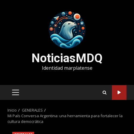
Saltar
al
contenido
NoticiasMDQ
Identidad marplatense
MENÚ
PRINCIPAL
Inicio
GENERALES
Mi País Conversa Argentina: una herramienta para fortalecer la
cultura democrática