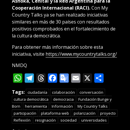
Ashoka, Cenital y la Red Argentina para la
Cooperación Internacional (RACI).
Con My
Country Talks ya se han realizado iniciativas
similares en más de 30 países con resultados
positivos comprobados en el fortalecimiento de
la cultura democrática.
Para obtener más información sobre esta
iniciativa, visite
https://www.mycountrytalks.org/
NMDQ
WhatsApp
Telegram
Threads
Facebook
Google
Email
X
Compa
Translate
Tags:
ciudadanía
colaboración
conversación
cultura democrática
democracia
Fundación Bunge y
Born
herramienta
Información
My Country Talks
participación
plataforma web
polarización
proyecto
Reflexión
resignación
sociedad
universidades