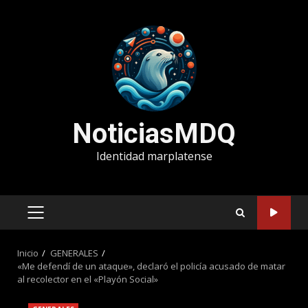
Saltar
al
contenido
NoticiasMDQ
Identidad marplatense
MENÚ
PRINCIPAL
Inicio
GENERALES
«Me defendí de un ataque», declaró el policía acusado de matar
al recolector en el «Playón Social»