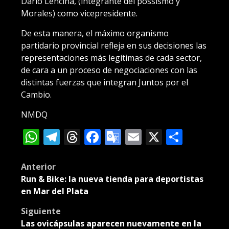
Darío Lencina, (integrante del possismo y
Morales) como vicepresidente.
De esta manera, el máximo organismo
partidario provincial refleja en sus decisiones las
representaciones más legítimas de cada sector,
de cara a un proceso de negociaciones con las
distintas fuerzas que integran Juntos por el
Cambio.
NMDQ
WhatsApp
Telegram
Threads
Facebook
Google
Email
X
Compa
Translate
Post
Anterior
Run & Bike: la nueva tienda para deportistas
navigation
en Mar del Plata
Siguiente
Las ovicápsulas aparecen nuevamente en la