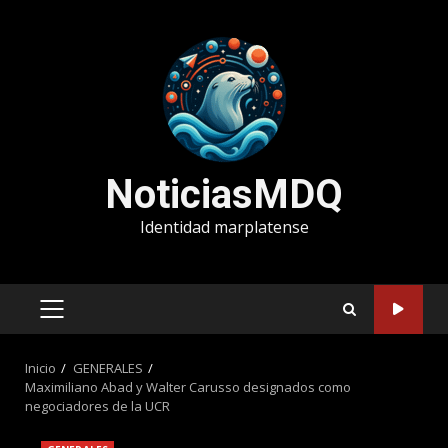
Saltar
al
contenido
NoticiasMDQ
Identidad marplatense
MENÚ
PRINCIPAL
Inicio
GENERALES
Maximiliano Abad y Walter Carusso designados como
negociadores de la UCR